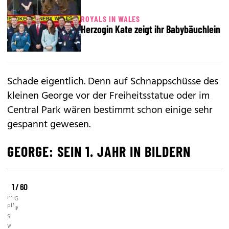
ROYALS IN WALES
Herzogin Kate zeigt ihr Babybäuchlein
Schade eigentlich. Denn auf Schnappschüsse des
kleinen George vor der Freiheitsstatue oder im
Central Park wären bestimmt schon einige sehr
gespannt gewesen.
GEORGE: SEIN 1. JAHR IN BILDERN
1 / 60
©
©
©
GETTY
PHOTO
GETTY
IMAGES
PRESS
IMAGES
SERVICE,
WWW.PHOTOPRESS.AT