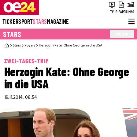
TV
E-PAPER
IMMO
TICKER
SPORT
STARS
MAGAZINE
STARS
MEHR
Stars
Royals
Herzogin Kate: Ohne George in die USA
ZWEI-TAGES-TRIP
Herzogin Kate: Ohne George
in die USA
19.11.2014, 08:54