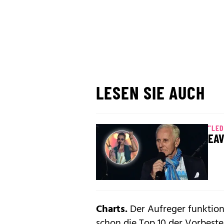
LESEN SIE AUCH
"LE
EAV
Charts.
Der Aufreger funktion
schon die Top 10 der Vor­beste