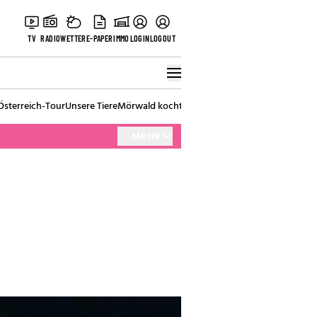
TV
RADIO
WETTER
E-PAPER
IMMO
LOGIN
LOGOUT
Österreich-Tour
Unsere Tiere
Mörwald kocht
Stark in den Tag
Best of Vienna
MEHR