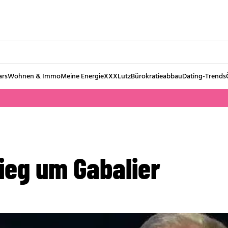
ars
Wohnen & Immo
Meine Energie
XXXLutz
Bürokratieabbau
Dating-Trends
ieg um Gabalier