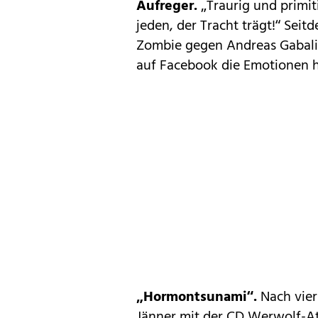
Aufreger.
„Traurig und primit
jeden, der Tracht trägt!“ Sei
Zombie gegen Andreas Gabalie
auf Facebook die Emotionen ho
„Hormontsunami“.
Nach vier
Jänner mit der CD Werwolf-At