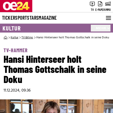
TV
E-PAPER
IMMO
TICKER
SPORT
STARS
MAGAZINE
KULTUR
MEHR
Kultur
TV&Kino
Hansi Hinterseer holt Thomas Gottschalk in seine Doku
TV-HAMMER
Hansi Hinterseer holt
Thomas Gottschalk in seine
Doku
11.12.2024, 09:36