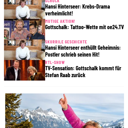
SCHOCK
Hansi Hinterseer: Krebs-Drama
verheimlicht!
MUTIGE AKTION!
Gottschalk: Tattoo-Wette mit oe24.TV
SKURRILE GESCHICHTE
Hansi Hinterseer enthüllt Geheimnis:
Postler schrieb seinen Hit!
RTL-SHOW
TV-Sensation: Gottschalk kommt für
Stefan Raab zurück