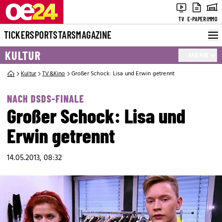
TV
E-PAPER
IMMO
TICKER
SPORT
STARS
MAGAZINE
KULTUR
MEHR
Kultur
TV&Kino
Großer Schock: Lisa und Erwin getrennt
NACH DSDS-FINALE
Großer Schock: Lisa und
Erwin getrennt
14.05.2013, 08:32