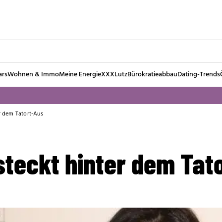
ars
Wohnen & Immo
Meine Energie
XXXLutz
Bürokratieabbau
Dating-Trends
er dem Tatort-Aus
 steckt hinter dem Tat