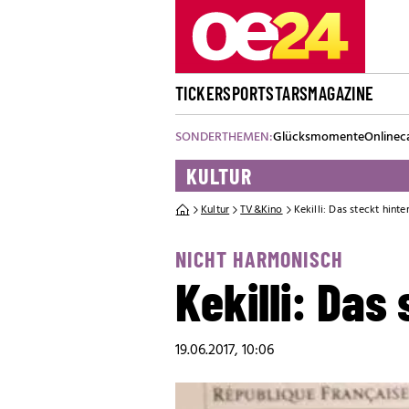
TICKER
SPORT
STARS
MAGAZINE
SONDERTHEMEN:
Glücksmomente
Onlinec
KULTUR
Kultur
TV&Kino
Kekilli: Das steckt hint
NICHT HARMONISCH
Kekilli: Das
19.06.2017, 10:06