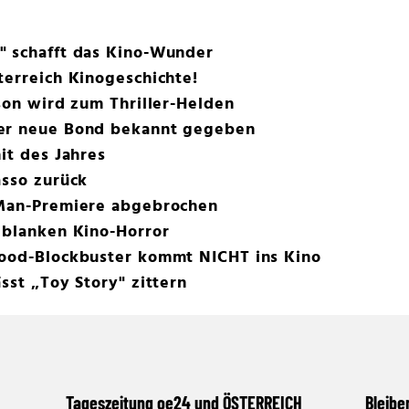
" schafft das Kino-Wunder
terreich Kinogeschichte!
kson wird zum Thriller-Helden
der neue Bond bekannt gegeben
it des Jahres
asso zurück
-Man-Premiere abgebrochen
 blanken Kino-Horror
wood-Blockbuster kommt NICHT ins Kino
sst „Toy Story" zittern
Tageszeitung oe24 und ÖSTERREICH
Bleibe