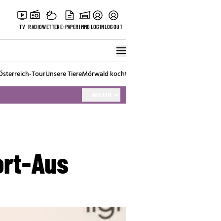
TV
RADIO
WETTER
E-PAPER
IMMO
LOGIN
LOGOUT
Österreich-Tour
Unsere Tiere
Mörwald kocht
Stark in den Tag
Best of Vienna
MEHR
ort-Aus