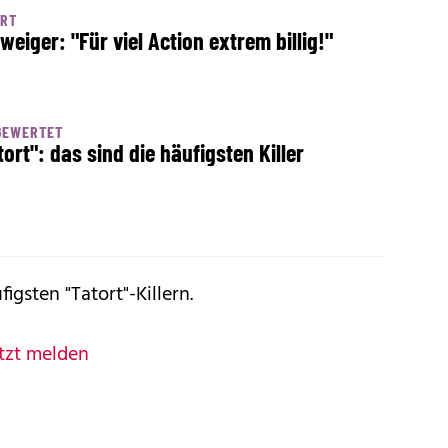
ORT
weiger: "Für viel Action extrem billig!"
GEWERTET
tort": das sind die häufigsten Killer
ufigsten
"Tatort"-Killern
.
tzt melden