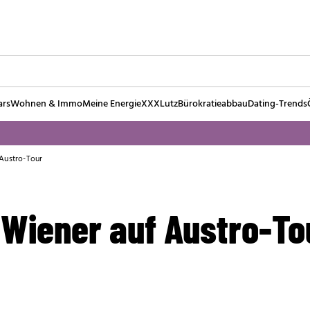
ars
Wohnen & Immo
Meine Energie
XXXLutz
Bürokratieabbau
Dating-Trends
 Austro-Tour
 Wiener auf Austro-To