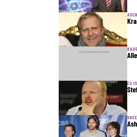
ASC
Kra
BAU
All
ES I
Ste
SHE
Ash