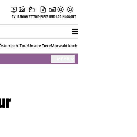
TV
RADIO
WETTER
E-PAPER
IMMO
LOGIN
LOGOUT
Österreich-Tour
Unsere Tiere
Mörwald kocht
Stark in den Tag
Best of Vienna
MEHR
ur