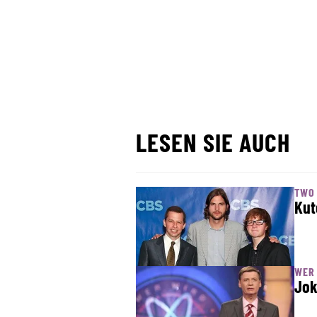
LESEN SIE AUCH
TWO 
Kut
WER 
Jok