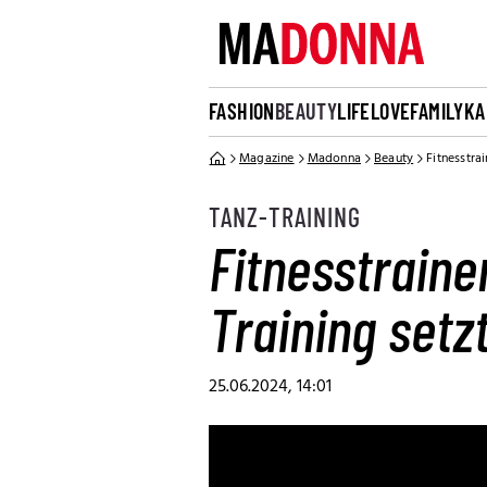
FASHION
BEAUTY
LIFE
LOVE
FAMILY
KA
Magazine
Madonna
Beauty
Fitnesstra
TANZ-TRAINING
Fitnesstraine
Training setz
25.06.2024, 14:01