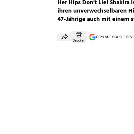
Her Hips Don’t Lie! Shakira 
ihren unverwechselbaren Hü
47-Jährige auch mit einem st
OE24 AUF GOOGLE BE
Drucken