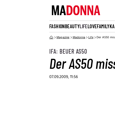
FASHION
BEAUTY
LIFE
LOVE
FAMILY
KA
Magazine
Madonna
Life
Der AS50 mis
IFA: BEUER AS50
Der AS50 mis
07.09.2009, 11:56