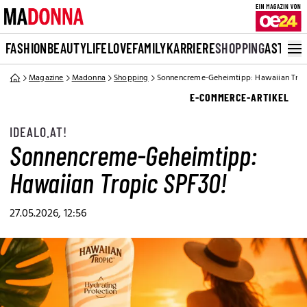
FASHION
BEAUTY
LIFE
LOVE
FAMILY
KARRIERE
SHOPPING
ASTRO
Magazine
Madonna
Shopping
Sonnencreme-Geheimtipp: Hawaiian Trop
E-COMMERCE-ARTIKEL
IDEALO.AT!
Sonnencreme-Geheimtipp:
Hawaiian Tropic SPF30!
27.05.2026, 12:56