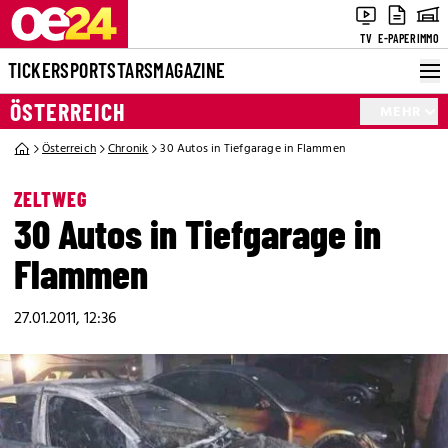
TV
E-PAPER
IMMO
TICKER
SPORT
STARS
MAGAZINE
ÖSTERREICH
MEHR
Österreich
Chronik
30 Autos in Tiefgarage in Flammen
ZELTWEG
30 Autos in Tiefgarage in
Flammen
27.01.2011, 12:36