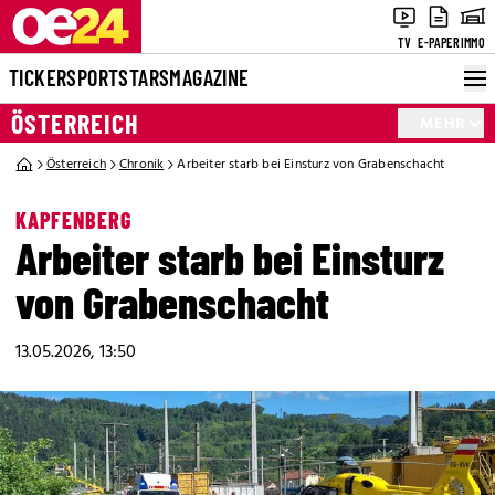
TV
E-PAPER
IMMO
TICKER
SPORT
STARS
MAGAZINE
ÖSTERREICH
MEHR
Österreich
Chronik
Arbeiter starb bei Einsturz von Grabenschacht
KAPFENBERG
Arbeiter starb bei Einsturz
von Grabenschacht
13.05.2026, 13:50