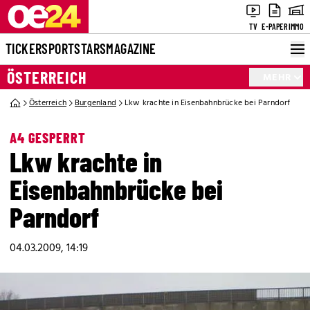
TV
E-PAPER
IMMO
TICKER
SPORT
STARS
MAGAZINE
ÖSTERREICH
MEHR
Österreich
Burgenland
Lkw krachte in Eisenbahnbrücke bei Parndorf
A4 GESPERRT
Lkw krachte in
Eisenbahnbrücke bei
Parndorf
04.03.2009, 14:19