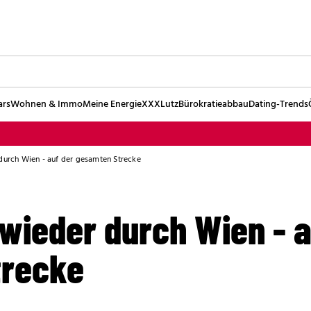
ars
Wohnen & Immo
Meine Energie
XXXLutz
Bürokratieabbau
Dating-Trends
 durch Wien - auf der gesamten Strecke
 wieder durch Wien - a
trecke