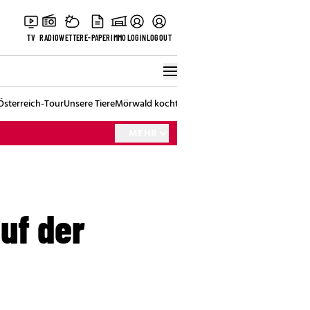
TV
RADIO
WETTER
E-PAPER
IMMO
LOGIN
LOGOUT
Österreich-Tour
Unsere Tiere
Mörwald kocht
Stark in den Tag
Best of Vienna
MEHR
uf der