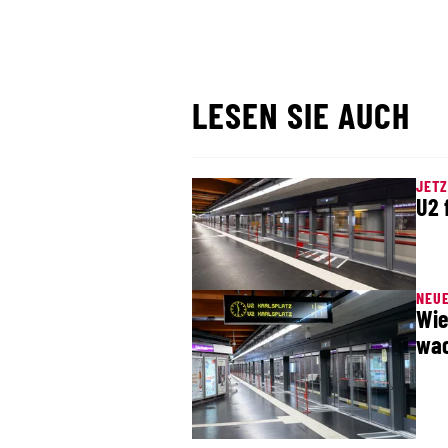
LESEN SIE AUCH
JETZ
U2 
NEU
Wie
wac