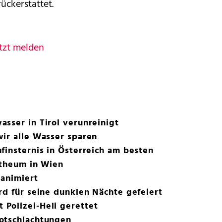
ückerstattet.
tzt melden
sser in Tirol verunreinigt
ir alle Wasser sparen
finsternis in Österreich am besten
otheum in Wien
eanimiert
rd für seine dunklen Nächte gefeiert
Polizei-Heli gerettet
otschlachtungen