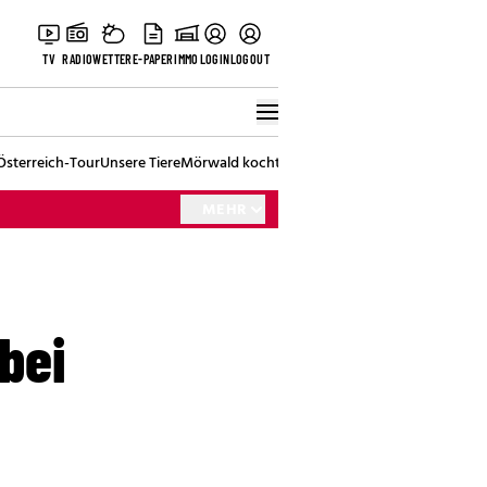
TV
RADIO
WETTER
E-PAPER
IMMO
LOGIN
LOGOUT
Österreich-Tour
Unsere Tiere
Mörwald kocht
Stark in den Tag
Best of Vienna
MEHR
bei