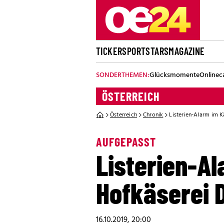
TICKER
SPORT
STARS
MAGAZINE
SONDERTHEMEN:
Glücksmomente
Onlinec
ÖSTERREICH
Österreich
Chronik
Listerien-Alarm im 
AUFGEPASST
Listerien-Al
Hofkäserei
16.10.2019, 20:00