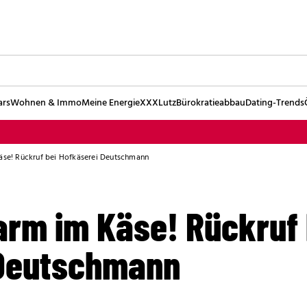
ars
Wohnen & Immo
Meine Energie
XXXLutz
Bürokratieabbau
Dating-Trends
Käse! Rückruf bei Hofkäserei Deutschmann
arm im Käse! Rückruf 
 Deutschmann