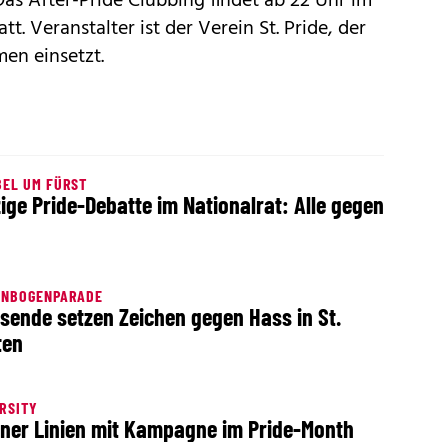
as After-Pride Clubbing findet ab 22 Uhr im
t. Veranstalter ist der Verein St. Pride, der
men einsetzt.
EL UM FÜRST
zige Pride-Debatte im Nationalrat: Alle gegen
ENBOGENPARADE
sende setzen Zeichen gegen Hass in St.
ten
RSITY
ner Linien mit Kampagne im Pride-Month