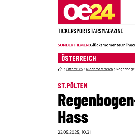
TICKER
SPORT
STARS
MAGAZINE
SONDERTHEMEN:
Glücksmomente
Onlinec
ÖSTERREICH
Österreich
Niederösterreich
Regenbogen
ST.PÖLTEN
Regenbogen-
Hass
23.05.2025, 10:31