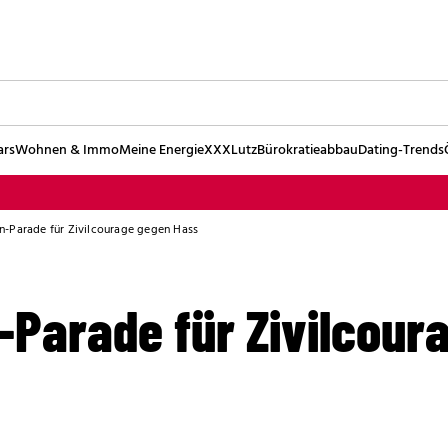
ars
Wohnen & Immo
Meine Energie
XXXLutz
Bürokratieabbau
Dating-Trends
-Parade für Zivilcourage gegen Hass
Parade für Zivilcour