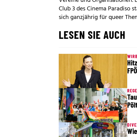
Vereine und Organisationen. D
Club 3 des Cinema Paradiso stat
sich ganzjährig für queer The
LESEN SIE AUCH
WIRB
Hit
FPÖ
REG
Tau
Pöl
DIVE
Wie