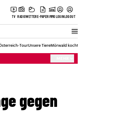
TV
RADIO
WETTER
E-PAPER
IMMO
LOGIN
LOGOUT
Österreich-Tour
Unsere Tiere
Mörwald kocht
Stark in den Tag
Best of Vienna
MEHR
age gegen