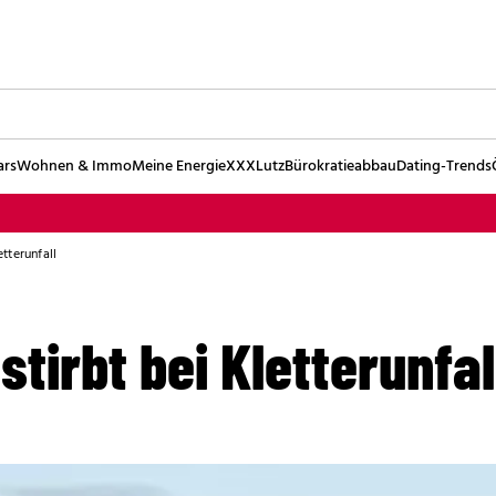
ars
Wohnen & Immo
Meine Energie
XXXLutz
Bürokratieabbau
Dating-Trends
etterunfall
stirbt bei Kletterunfal