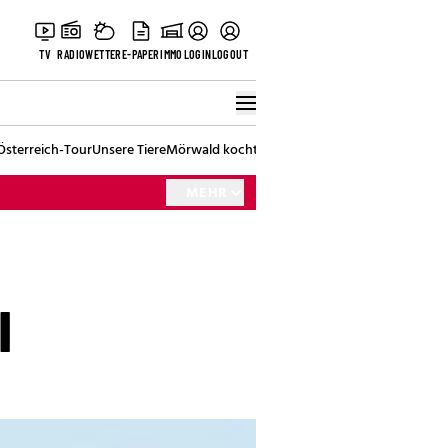
TV
RADIO
WETTER
E-PAPER
IMMO
LOGIN
LOGOUT
Österreich-Tour
Unsere Tiere
Mörwald kocht
Stark in den Tag
Best of Vienna
MEHR
l