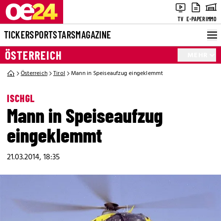
TV
E-PAPER
IMMO
TICKER
SPORT
STARS
MAGAZINE
ÖSTERREICH
MEHR
Österreich
Tirol
Mann in Speiseaufzug eingeklemmt
ISCHGL
Mann in Speiseaufzug
eingeklemmt
21.03.2014, 18:35