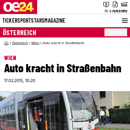
TV
E-PAPER
IMMO
TICKER
SPORT
STARS
MAGAZINE
ÖSTERREICH
MEHR
Österreich
Wien
Auto kracht in Straßenbahn
WIEN
Auto kracht in Straßenbahn
17.02.2015, 10:20