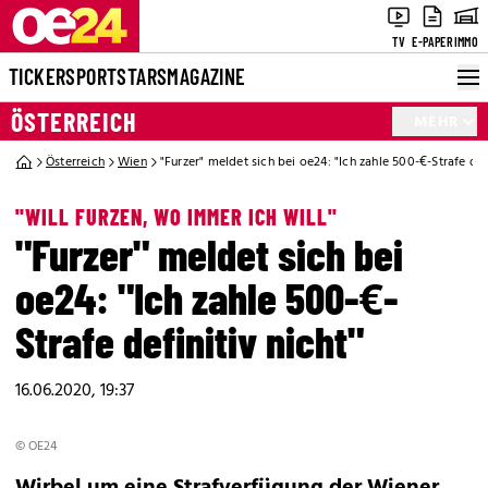
TV
E-PAPER
IMMO
TICKER
SPORT
STARS
MAGAZINE
ÖSTERREICH
MEHR
Österreich
Wien
"Furzer" meldet sich bei oe24: "Ich zahle 500-€-Strafe defi
"WILL FURZEN, WO IMMER ICH WILL"
"Furzer" meldet sich bei
oe24: "Ich zahle 500-€-
Strafe definitiv nicht"
16.06.2020, 19:37
© OE24