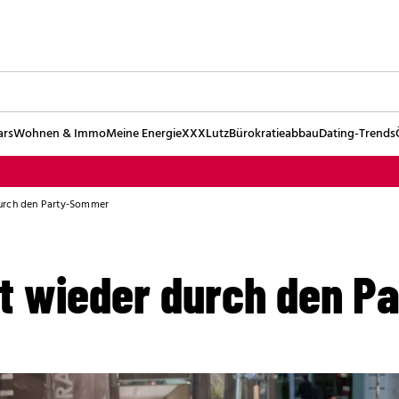
ars
Wohnen & Immo
Meine Energie
XXXLutz
Bürokratieabbau
Dating-Trends
urch den Party-Sommer
t wieder durch den 