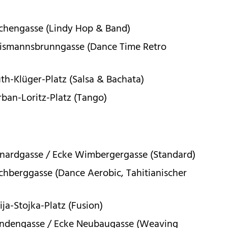
irchengasse (Lindy Hop & Band)
 Zeismannsbrunngasse (Dance Time Retro
uth-Klüger-Platz (Salsa & Bachata)
rban-Loritz-Platz (Tango)
ernardgasse / Ecke Wimbergergasse (Standard)
irchberggasse (Dance Aerobic, Tahitianischer
ija-Stojka-Platz (Fusion)
 Lindengasse / Ecke Neubaugasse (Weaving