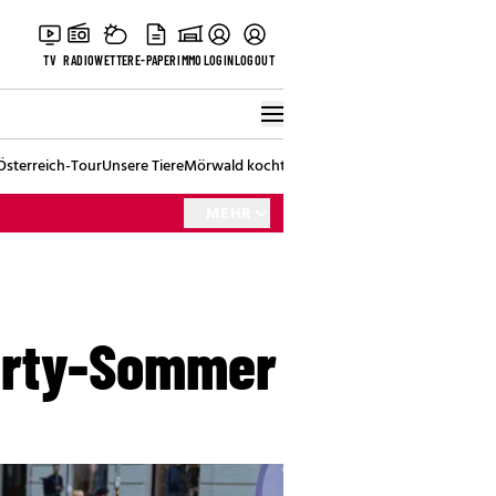
TV
RADIO
WETTER
E-PAPER
IMMO
LOGIN
LOGOUT
Österreich-Tour
Unsere Tiere
Mörwald kocht
Stark in den Tag
Best of Vienna
MEHR
Party-Sommer