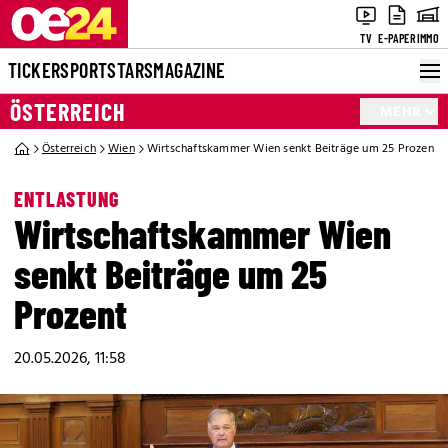
TV
E-PAPER
IMMO
TICKER
SPORT
STARS
MAGAZINE
ÖSTERREICH
MEHR
Österreich
Wien
Wirtschaftskammer Wien senkt Beiträge um 25 Prozent
ENTLASTUNG
Wirtschaftskammer Wien
senkt Beiträge um 25
Prozent
20.05.2026, 11:58