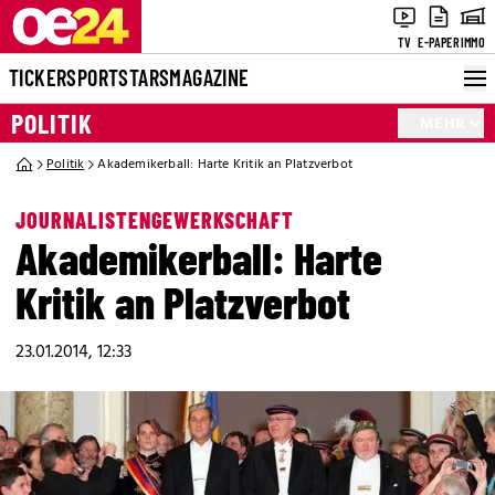
TV
E-PAPER
IMMO
TICKER
SPORT
STARS
MAGAZINE
POLITIK
MEHR
Politik
Akademikerball: Harte Kritik an Platzverbot
JOURNALISTENGEWERKSCHAFT
Akademikerball: Harte
Kritik an Platzverbot
23.01.2014, 12:33