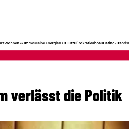
ars
Wohnen & Immo
Meine Energie
XXXLutz
Bürokratieabbau
Dating-Trends
 verlässt die Politik