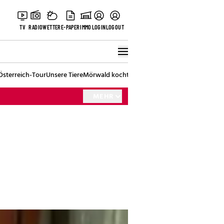
TV
RADIO
WETTER
E-PAPER
IMMO
LOGIN
LOGOUT
Österreich-Tour
Unsere Tiere
Mörwald kocht
Stark in den Tag
Best of Vienna
MEHR