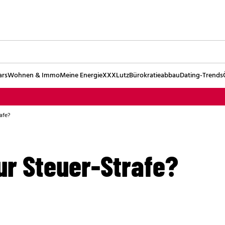
ars
Wohnen & Immo
Meine Energie
XXXLutz
Bürokratieabbau
Dating-Trends
afe?
ur Steuer-Strafe?