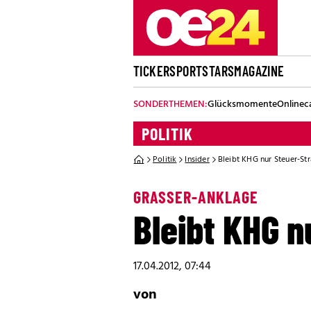
TICKER
SPORT
STARS
MAGAZINE
SONDERTHEMEN:
Glücksmomente
Onlinec
POLITIK
Politik
Insider
Bleibt KHG nur Steuer-Str
GRASSER-ANKLAGE
Bleibt KHG n
17.04.2012, 07:44
von