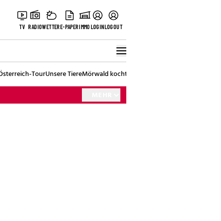
TV
RADIO
WETTER
E-PAPER
IMMO
LOGIN
LOGOUT
Österreich-Tour
Unsere Tiere
Mörwald kocht
Stark in den Tag
Best of Vienna
MEHR