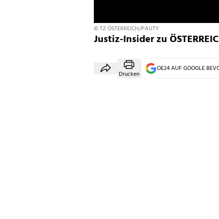
© TZ ÖSTERREICH/PAUTY
Justiz-Insider zu ÖSTERREI
OE24 AUF GOOGLE BE
Drucken