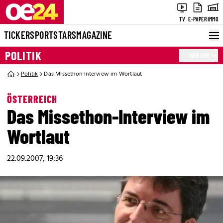
TV
E-PAPER
IMMO
TICKER
SPORT
STARS
MAGAZINE
POLITIK
MEHR
Politik
Das Missethon-Interview im Wortlaut
ÖSTERREICH
Das Missethon-Interview im
Wortlaut
22.09.2007, 19:36