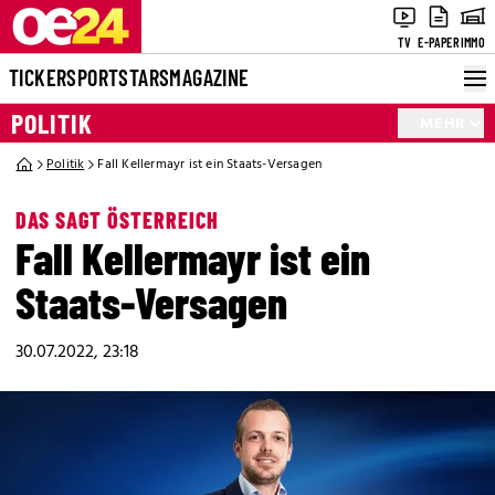
TV
E-PAPER
IMMO
TICKER
SPORT
STARS
MAGAZINE
POLITIK
MEHR
Politik
Fall Kellermayr ist ein Staats-Versagen
DAS SAGT ÖSTERREICH
Fall Kellermayr ist ein
Staats-Versagen
30.07.2022, 23:18