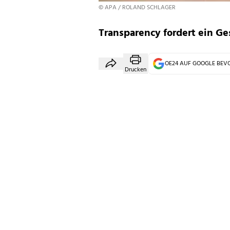
© APA / ROLAND SCHLAGER
Transparency fordert ein G
OE24 AUF GOOGLE BE
Drucken