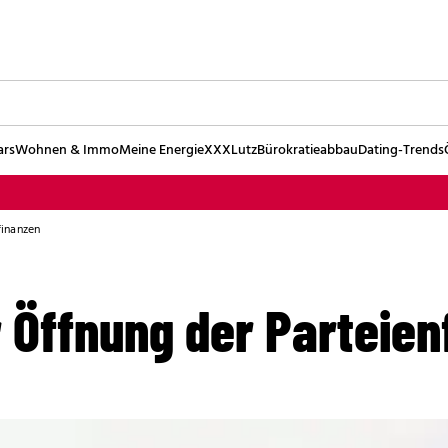
ars
Wohnen & Immo
Meine Energie
XXXLutz
Bürokratieabbau
Dating-Trends
finanzen
 Öffnung der Parteien