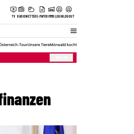
TV
RADIO
WETTER
E-PAPER
IMMO
LOGIN
LOGOUT
Österreich-Tour
Unsere Tiere
Mörwald kocht
Stark in den Tag
Best of Vienna
MEHR
finanzen