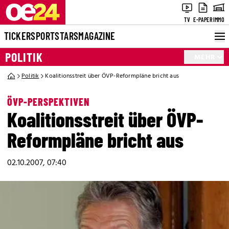
TV
E-PAPER
IMMO
TICKER
SPORT
STARS
MAGAZINE
POLITIK
MEHR
Politik
Koalitionsstreit über ÖVP-Reformpläne bricht aus
ÖVP-PERSPEKTIVEN
Koalitionsstreit über ÖVP-
Reformpläne bricht aus
02.10.2007, 07:40