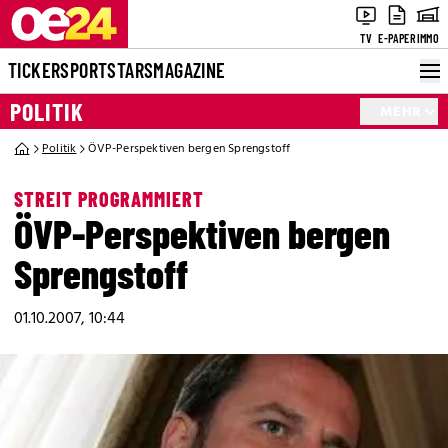
TV
E-PAPER
IMMO
TICKER
SPORT
STARS
MAGAZINE
POLITIK
MEHR
Politik
ÖVP-Perspektiven bergen Sprengstoff
STREIT PROGRAMMIERT
ÖVP-Perspektiven bergen
Sprengstoff
01.10.2007, 10:44