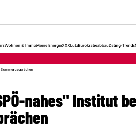
ars
Wohnen & Immo
Meine Energie
XXXLutz
Bürokratieabbau
Dating-Trends
bei Sommergesprächen
PÖ-nahes" Institut be
prächen