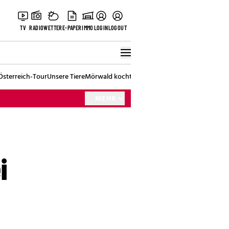
TV
RADIO
WETTER
E-PAPER
IMMO
LOGIN
LOGOUT
Österreich-Tour
Unsere Tiere
Mörwald kocht
Stark in den Tag
Best of Vienna
MEHR
i