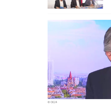
© OE24