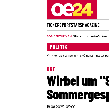
TICKER
SPORT
STARS
MAGAZINE
SONDERTHEMEN:
Glücksmomente
Onlinec
POLITIK
Politik
Wirbel um "SPÖ-nahes" Institut 
ORF
Wirbel um "S
Sommerges
18.08.2025, 05:00