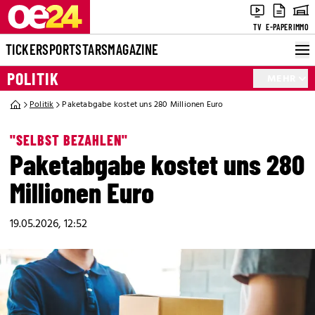
TV
E-PAPER
IMMO
TICKER
SPORT
STARS
MAGAZINE
POLITIK
MEHR
Politik
Paketabgabe kostet uns 280 Millionen Euro
"SELBST BEZAHLEN"
Paketabgabe kostet uns 280
Millionen Euro
19.05.2026, 12:52