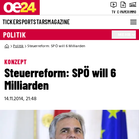
TV
E-PAPER
IMMO
TICKER
SPORT
STARS
MAGAZINE
POLITIK
MEHR
Politik
Steuerreform: SPÖ will 6 Milliarden
KONZEPT
Steuerreform: SPÖ will 6
Milliarden
14.11.2014, 21:48