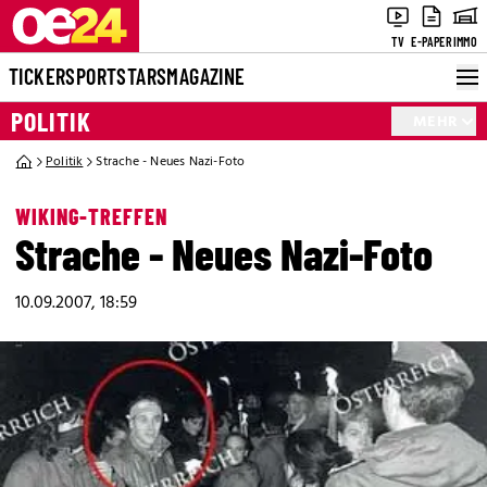
TV
E-PAPER
IMMO
TICKER
SPORT
STARS
MAGAZINE
POLITIK
MEHR
Politik
Strache - Neues Nazi-Foto
WIKING-TREFFEN
Strache - Neues Nazi-Foto
10.09.2007, 18:59