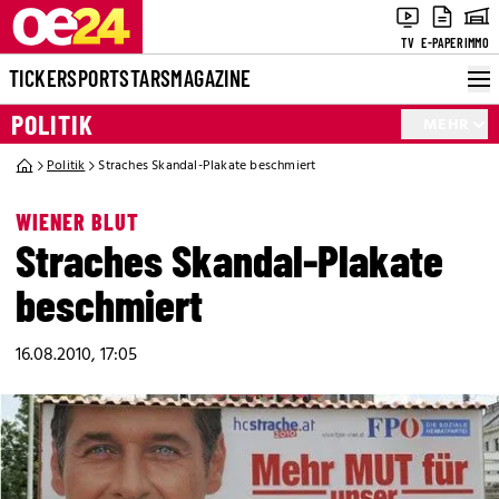
TV
E-PAPER
IMMO
TICKER
SPORT
STARS
MAGAZINE
POLITIK
MEHR
Politik
Straches Skandal-Plakate beschmiert
WIENER BLUT
Straches Skandal-Plakate
beschmiert
16.08.2010, 17:05