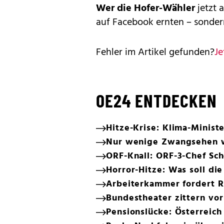
Wer die Hofer-Wähler
jetzt 
auf Face­book ernten – sonder
Fehler im Artikel gefunden?
Je
OE24 ENTDECKEN
Hitze-Krise: Klima-Minister
Nur wenige Zwangsehen 
ORF-Knall: ORF-3-Chef Sc
Horror-Hitze: Was soll di
Arbeiterkammer fordert Re
Bundestheater zittern vo
Pensionslücke: Österreich