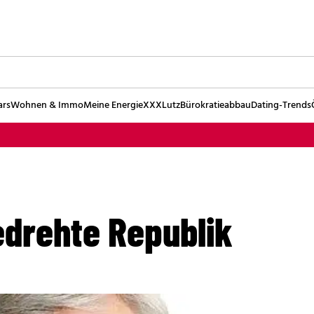
ars
Wohnen & Immo
Meine Energie
XXXLutz
Bürokratieabbau
Dating-Trends
edrehte Republik