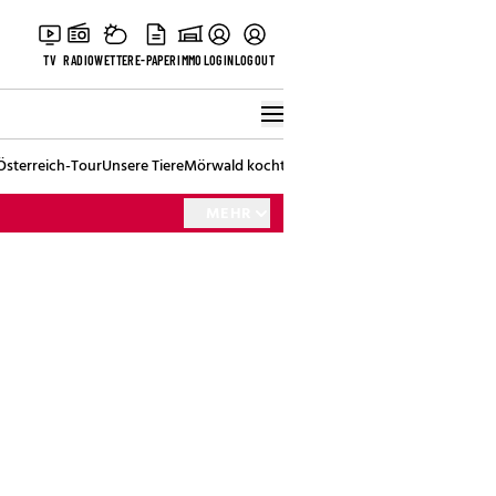
TV
RADIO
WETTER
E-PAPER
IMMO
LOGIN
LOGOUT
Österreich-Tour
Unsere Tiere
Mörwald kocht
Stark in den Tag
Best of Vienna
MEHR