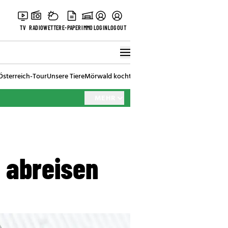
TV
RADIO
WETTER
E-PAPER
IMMO
LOGIN
LOGOUT
Österreich-Tour
Unsere Tiere
Mörwald kocht
Stark in den Tag
Best of Vienna
MEHR
e abreisen