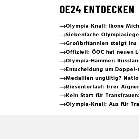
OE24 ENTDECKEN
Olympia-Knall: Ikone Mic
Siebenfache Olympiasiege
Großbritannien steigt ins
Offiziell: ÖOC hat neuen 
Olympia-Hammer: Russland
Entscheidung um Doppel-O
Medaillen ungültig? Nati
Riesentorlauf: Irrer Aign
Kein Start für Transfrauen
Olympia-Knall: Aus für T