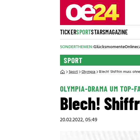
TICKER
SPORT
STARS
MAGAZINE
SONDERTHEMEN:
Glücksmomente
Onlinec
SPORT
Sport
Olympia
Blech! Shiffrin muss ohn
OLYMPIA-DRAMA UM TOP-F
Blech! Shiff
20.02.2022, 05:49