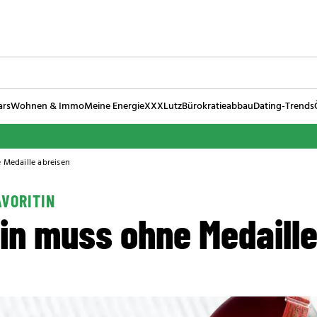
ars
Wohnen & Immo
Meine Energie
XXXLutz
Bürokratieabbau
Dating-Trends
e Medaille abreisen
AVORITIN
rin muss ohne Medaill