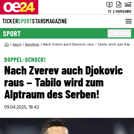
TV
E-PAPER
IMMO
TICKER
SPORT
STARS
MAGAZINE
SPORT
MEHR
Sport
Sportmix
Nach Zverev auch Djokovic raus – Tabilo wird zum Alptr
DOPPEL-SCHOCK!
Nach Zverev auch Djokovic
raus – Tabilo wird zum
Alptraum des Serben!
09.04.2025, 18:42