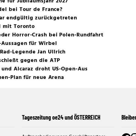
ne für Jubiläumsjahr 2027
del bei Tour de France?
r endgültig zurückgetreten
l mit Toronto
der Horror-Crash bei Polen-Rundfahrt
-Aussagen für Wirbel
Rad-Legende Jan Ullrich
 schießt gegen die ATP
r und Alcaraz droht US-Open-Aus
onen-Plan für neue Arena
Tageszeitung oe24 und ÖSTERREICH
Bleibe