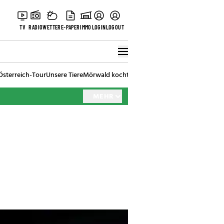
TV
RADIO
WETTER
E-PAPER
IMMO
LOGIN
LOGOUT
Österreich-Tour
Unsere Tiere
Mörwald kocht
Stark in den Tag
Best of Vienna
MEHR