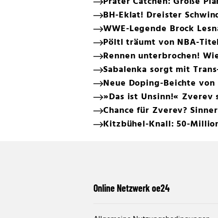
Prater Catchen: Große Plä
BH-Eklat! Dreister Schwin
WWE-Legende Brock Lesna
Pöltl träumt von NBA-Tite
Rennen unterbrochen! Wie
Sabalenka sorgt mit Trans
Neue Doping-Beichte von 
»Das ist Unsinn!« Zverev
Chance für Zverev? Sinne
Kitzbühel-Knall: 50-Milli
Online Netzwerk oe24