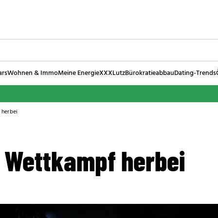
ars
Wohnen & Immo
Meine Energie
XXXLutz
Bürokratieabbau
Dating-Trends
 herbei
 Wettkampf herbei