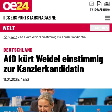
TV
E-PAPER
IMMO
TICKER
SPORT
STARS
MAGAZINE
WELT
MEHR
Welt
AfD kürt Weidel einstimmig zur Kanzlerkandidatin
DEUTSCHLAND
AfD kürt Weidel einstimmig
zur Kanzlerkandidatin
11.01.2025, 13:52