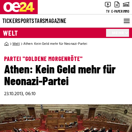
TV
E-PAPER
IMMO
TICKER
SPORT
STARS
MAGAZINE
WELT
MEHR
Welt
Athen: Kein Geld mehr für Neonazi-Partei
PARTEI "GOLDENE MORGENRÖTE"
Athen: Kein Geld mehr für
Neonazi-Partei
23.10.2013, 06:10