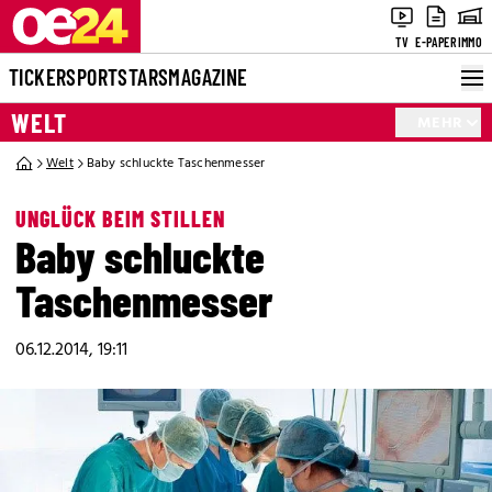
TV
E-PAPER
IMMO
TICKER
SPORT
STARS
MAGAZINE
WELT
MEHR
Welt
Baby schluckte Taschenmesser
UNGLÜCK BEIM STILLEN
Baby schluckte
Taschenmesser
06.12.2014, 19:11