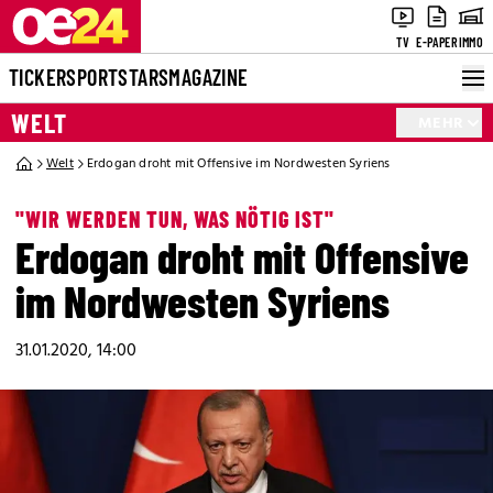
TV
E-PAPER
IMMO
TICKER
SPORT
STARS
MAGAZINE
WELT
MEHR
Welt
Erdogan droht mit Offensive im Nordwesten Syriens
"WIR WERDEN TUN, WAS NÖTIG IST"
Erdogan droht mit Offensive
im Nordwesten Syriens
31.01.2020, 14:00