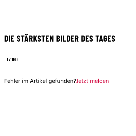
DIE STÄRKSTEN BILDER DES TAGES
©
©
©
1 / 160
REUTERS
REUTERS
REUTERS
Fehler im Artikel gefunden?
Jetzt melden