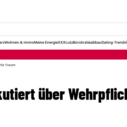
ars
Wohnen & Immo
Meine Energie
XXXLutz
Bürokratieabbau
Dating-Trends
 für Frauen
utiert über Wehrpflic