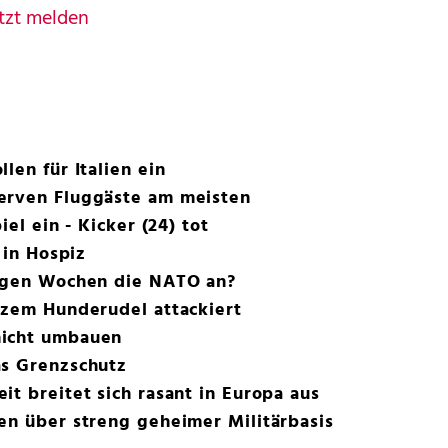
tzt melden
len für Italien ein
erven Fluggäste am meisten
iel ein - Kicker (24) tot
 in Hospiz
nigen Wochen die NATO an?
nzem Hunderudel attackiert
nicht umbauen
as Grenzschutz
it breitet sich rasant in Europa aus
en über streng geheimer Militärbasis