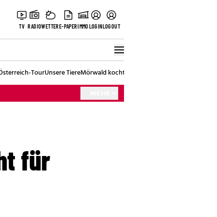
TV
RADIO
WETTER
E-PAPER
IMMO
LOGIN
LOGOUT
Österreich-Tour
Unsere Tiere
Mörwald kocht
Stark in den Tag
Best of Vienna
MEHR
ht für