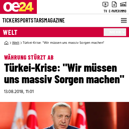
TV
E-PAPER
IMMO
TICKER
SPORT
STARS
MAGAZINE
WELT
MEHR
Welt
Türkei-Krise: "Wir müssen uns massiv Sorgen machen"
WÄHRUNG STÜRZT AB
Türkei-Krise: "Wir müssen
uns massiv Sorgen machen"
13.08.2018, 11:01