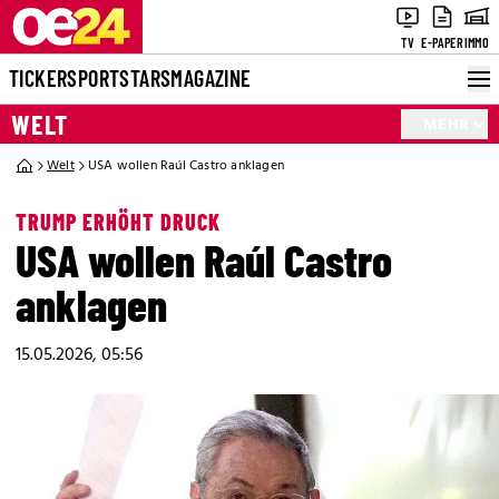
TV
E-PAPER
IMMO
TICKER
SPORT
STARS
MAGAZINE
WELT
MEHR
Welt
USA wollen Raúl Castro anklagen
TRUMP ERHÖHT DRUCK
USA wollen Raúl Castro
anklagen
15.05.2026, 05:56