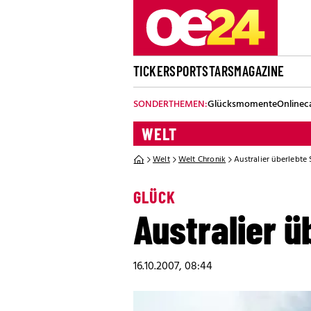
TICKER
SPORT
STARS
MAGAZINE
SONDERTHEMEN:
Glücksmomente
Onlinec
WELT
Welt
Welt Chronik
Australier überlebte
GLÜCK
Australier 
16.10.2007, 08:44