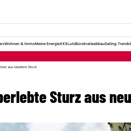
ars
Wohnen & Immo
Meine Energie
XXXLutz
Bürokratieabbau
Dating-Trends
 Sturz aus neuntem Stock
überlebte Sturz aus n