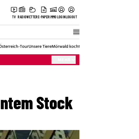
TV
RADIO
WETTER
E-PAPER
IMMO
LOGIN
LOGOUT
Österreich-Tour
Unsere Tiere
Mörwald kocht
Stark in den Tag
Best of Vienna
MEHR
euntem Stock