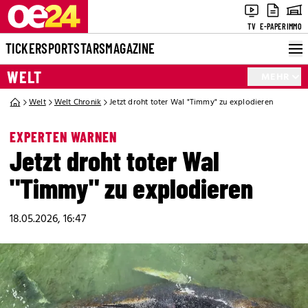
TV
E-PAPER
IMMO
TICKER
SPORT
STARS
MAGAZINE
WELT
MEHR
Welt
Welt Chronik
Jetzt droht toter Wal "Timmy" zu explodieren
EXPERTEN WARNEN
Jetzt droht toter Wal
"Timmy" zu explodieren
18.05.2026, 16:47