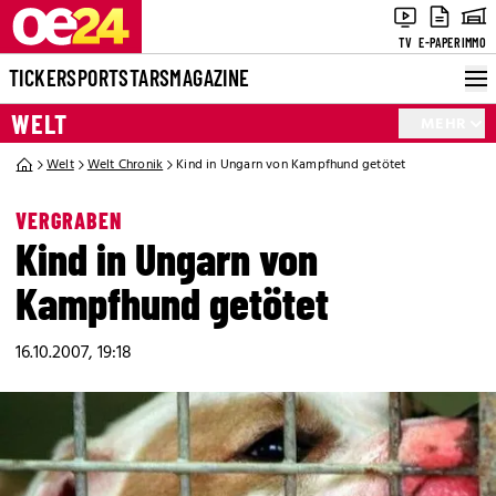
TV
E-PAPER
IMMO
TICKER
SPORT
STARS
MAGAZINE
WELT
MEHR
Welt
Welt Chronik
Kind in Ungarn von Kampfhund getötet
VERGRABEN
Kind in Ungarn von
Kampfhund getötet
16.10.2007, 19:18