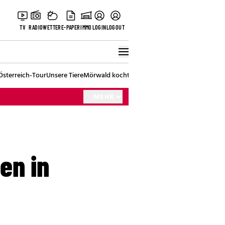
TV
RADIO
WETTER
E-PAPER
IMMO
LOGIN
LOGOUT
Österreich-Tour
Unsere Tiere
Mörwald kocht
Stark in den Tag
Best of Vienna
MEHR
en in