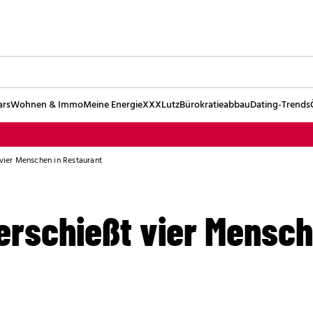
ars
Wohnen & Immo
Meine Energie
XXXLutz
Bürokratieabbau
Dating-Trends
 vier Menschen in Restaurant
erschießt vier Mensch